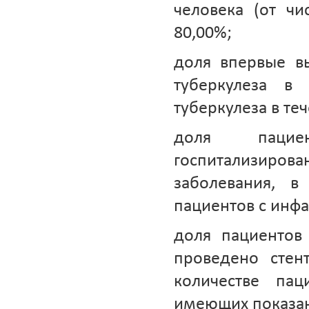
человека (от чи
80,00%;
доля впервые в
туберкулеза в
туберкулеза в теч
доля пацие
госпитализиро
заболевания, в
пациентов с инфа
доля пациентов
проведено стен
количестве па
имеющих показани