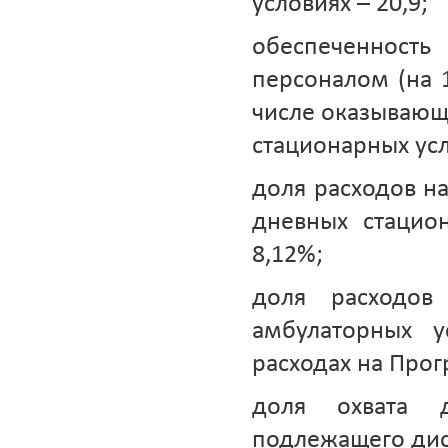
условиях – 20,9;
обеспеченнос
персоналом (на 1
числе оказываю
стационарных усло
доля расходов н
дневных стацио
8,12%;
доля расходо
амбулаторных 
расходах на Прог
доля охвата д
подлежащего дис