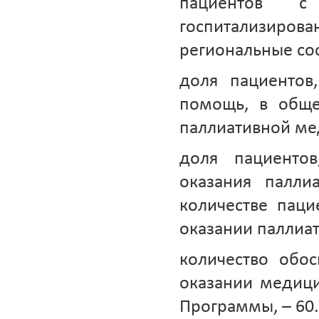
пациентов с
госпитализирова
региональные сос
доля пациентов
помощь, в обще
паллиативной ме
доля пациенто
оказания палл
количестве пац
оказании паллиа
количество обо
оказании медиц
Программы, – 60.