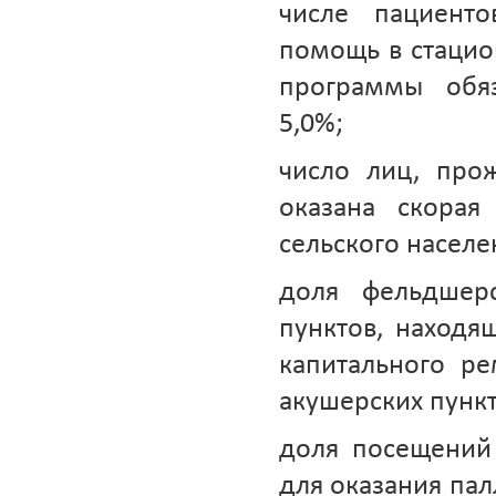
числе пациент
помощь в стацио
программы обяз
5,0%;
число лиц, про
оказана скорая
сельского населен
доля фельдшерс
пунктов, находя
капитального р
акушерских пункт
доля посещений
для оказания па