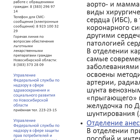
работе с обращениями
аорто- и мамма
граждан: 8 (383) 296 97
виды хирургич
14
Телефон для СМС-
сердца (ИБС), в
сообщения (электронные
коронарного си
сообщения): 8 923 100 32
29
другими серде
Горячая линия по
патологией сер
вопросам обеспечения
льготными
В отделении ка
лекарственными
препаратами граждан
самые совреме
Новосибирской области:
заболеваниями 
8 (383) 373 28 09
освоены методи
Управление
Федеральной службы по
артерии, ради
надзору в сфере
шунта венозным
здравоохранения и
социального развития
«прыгающего» ш
по Новосибирской
желудочка по Д
области
приёмная тел. 223-23-15
шунтирования (
Управление
Отделение ане
Федеральной службы по
В отделении пр
надзору в сфере защиты
прав потребителей и
пособий и инт