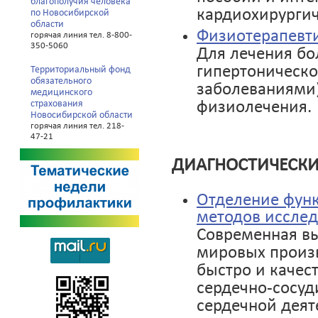
благополучия человека
кардиохирургич
по Новосибирской
области
Физиотерапевт
горячая линия тел. 8-800-
350-5060
Для лечения бо
гипертоническ
Территориальный фонд
обязательного
заболеваниями)
медицинского
физиолечения.
страхования
Новосибирской области
горячая линия тел. 218-
47-21
ДИАГНОСТИЧЕСКИ
Отделение функ
методов иссле
Современная вы
мировых произв
быстро и качес
сердечно-сосуд
сердечной деят