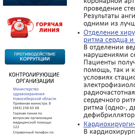
коронарной арт
проведение сте
Результаты анг
одними из лучш
Отделение хиру
ритма сердца и
В отделении ве
нарушениями се
Пациенты получ
помощь, так и 
условиях стаци
электрофизиоло
Министерство
радиочастотная
здравоохранения
сердечного рит
Новосибирской области
Приёмная министра: 8
ритма (одно-, д
(383) 238 63 68
дефибриллятор
Горячая линия по
вопросам организации
Кардиохирургич
медицинской помощи:
122
В кардиохирур
Справочный телефон по