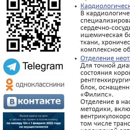
Кардиологичес
В кардиологиче
специализиров
сердечно-сосуд
ишемическая бо
ткани, хроничес
комплексное об
Отделение нео
Для точной диа
состояния коро
рентгенхирурги
блок, оснащен
«Филипс».
Отделение в на
методики, вкл
вентрикулокоро
том числе тран