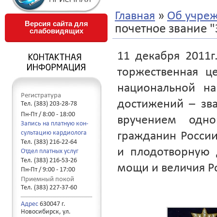
»
Главная
Об учре
Версия сайта для
почетное звание 
слабовидящих
11 декабря 2011г
торжественная ц
национальной на
Регистратура
достижений – зв
Тел. (383) 203-28-78
Пн-Пт / 8:00 - 18:00
вручением одно
Запись на платную кон-
сультацию кардиолога
гражданин Росси
Тел. (383) 216-22-64
и плодотворную 
Отдел платных услуг
Тел. (383) 216-53-26
мощи и величия Р
Пн-Пт / 9:00 - 17:00
Приемный покой
Тел. (383) 227-37-60
Адрес
630047 г.
Новосибирск, ул.