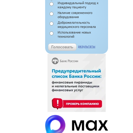
Индивидуальный подход к
каждому пациенту
Наличие современного
оборудования
Доброжелательность
медицинского персонала
Использование новых
технологий
результаты