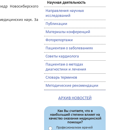
Научная деятельность
федр Новосибирского
Направления научных
исследований
медицинских наук. За
Публикации
Материалы конференций
Фоторепортажи
Пациентам о заболеваниях
Советы кардиолога
Пациентам о методах
диагностики и лечения
Словарь терминов
Методические рекомендации
АРХИВ НОВОСТЕЙ
Как Вы считаете, что в
наибольшей степени влияет на
качество оказания медицинской
помощи?
Професионализм врачей